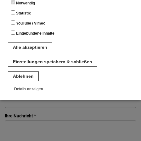
Notwendig
Statistik
Name
YouTube / Vimeo
Eingebundene Inhalte
PLZ
Alle akzeptieren
Einstellungen speichern & schließen
ORT
Ablehnen
Details anzeigen
E-Mail *
Notwendig
Diese Cookies sind für den Betrieb der Seite unbedingt notwendig.
Ihre Nachricht *
Hierbei werden keinerlei personenbezogenen Daten gespeichert.
Lediglich eine anonyme Session-ID wird hinterlegt.
Statistik