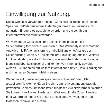
Impressum
Navig
Einwilligung zur Nutzung.
Diese Webseite verwendet Cookies. Cookies sind Textdateien, die im
Speicher und/oder auf einem Datenträger Ihres zum Seitenbesuch
genutzten Endgerätes gespeichert werden und die von Ihrem
Internetbrowser verarbeitet werden.
Wir verwenden Cookies mit rein technischem Inhalt, um die
Seitennutzung technisch zu realisieren. Das Webanalyse-Tool Matomo
Analytics mit IP Anonymisierung ermöglicht uns eine Analyse der
Seitennutzung, wenn Sie uns hierzu Ihre Einwilligung erteilen. Weitere
Funktionalitäten, wie die Einbindung von Youtube-Videos und Google
Maps sind ebenfalls optional und können von Ihnen aktiv gewählt
werden. Sie finden hierzu weitere Informationen unter „Details anzeigen“
und in
unseren Datenschutzhinweisen
.
KONTAKT
Wenn Sie auf „Einstellungen speichern & schließen“ oder „Alle
akzeptieren“ klicken, erklären Sie sich damit einverstanden, dass die
gewählten Cookies/Funktionalitäten für diesen Zweck verarbeitet werden.
Sie können Ihre Auswahl jederzeit mit Wirkung für die Zukunft ändern
Die mit einem * gekennzeichten Felder sind Pflichtfelder
oder widerrufen indem Sie unsere Einstellungs-Verwaltung in den
und müssen ausgefüllt werden.
Datenschutzhinweisen nutzen.
Vorname