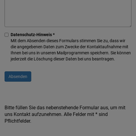
Diese Website nutzt Matomo Analytics für die Auswertung der
Seitenaufrufe als Statistik. Die hierdurch gespeicherten Daten werden
ausschließlich auf unseren eigenen Servern gespeichert. Eine
Übertragung an Dritte erfolgt nicht. Wir verwenden die Funktion
AnonymizeIP zur Anonymisierung Ihrer IP-Adresse, so dass diese gekürzt
wird und nicht mehr Ihrem Besuch auf unserer Internetseite zugeordnet
Datenschutz-Hinweis *
werden kann.
Mit dem Absenden dieses Formulars stimmen Sie zu, dass wir
YouTube / Vimeo
die angegebenen Daten zum Zwecke der Kontaktaufnahme mit
Ihnen bei uns in unseren Mailprogrammen speichern. Sie können
Videos werden über die Plattformen YouTube oder Vimeo eingebunden.
jederzeit die Löschung dieser Daten bei uns beantragen.
Wir nutzen YouTube im erweiterten Datenschutzmodus. Dieser Modus
bewirkt laut YouTube, dass YouTube keine Informationen über die
Besucher auf dieser Website speichert, bevor diese sich das Video
ansehen.
Eingebundene Inhalte
Optional sind externe Inhalte auf den Seiten dieser Website
eingebunden. Das können Kartendienste wie z.B. Google Maps sein
Bitte füllen Sie das nebenstehende Formular aus, um mit
oder auch Anwendungen einer externen Website.
uns Kontakt aufzunehmen. Alle Felder mit * sind
Pflichtfelder.